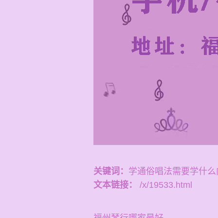
关键词：
学通俗唱法需要学什么
文本链接：
/x/19533.html