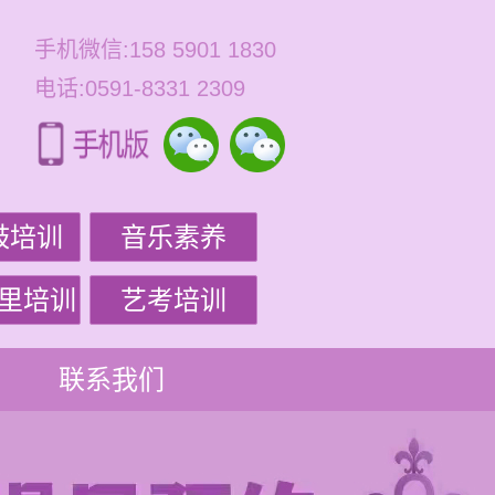
手机微信:158 5901 1830
电话:0591-8331 2309
鼓培训
音乐素养
里培训
艺考培训
联系我们