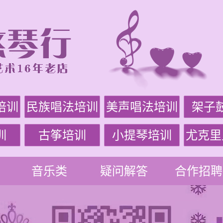
培训
民族唱法培训
美声唱法培训
架子
训
古筝培训
小提琴培训
尤克里
音乐类
疑问解答
合作招聘