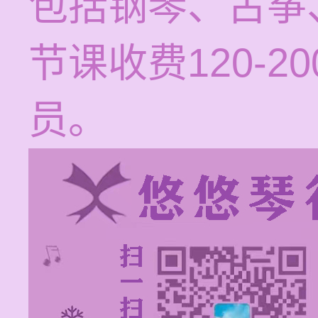
包括钢琴、古筝
节课收费120-
员。